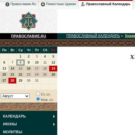
Православный Календарь
Православие.Ru
Поместные Церкви
ПРАВОСЛАВНЫЙ КАЛЕНДАРЬ
»
Храм
ПРАВОСЛАВИЕ.RU
Пн
Вт
Ср
Чт
Пт
Сб
Вс
Х
1
2
3
4
5
6
7
8
9
10
11
12
13
14
15
16
17
18
19
20
21
22
23
24
25
26
27
28
29
30
31
Ст. ст.
Нов. ст.
КАЛЕНДАРЬ
ИКОНЫ
МОЛИТВЫ