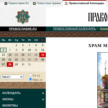
Православный Календарь
Православие.Ru
Поместные Церкви
ПРАВОСЛАВНЫЙ КАЛЕНДАРЬ
»
Храм
ПРАВОСЛАВИЕ.RU
Пн
Вт
Ср
Чт
Пт
Сб
Вс
ХРАМ М
1
2
3
4
5
6
7
8
9
10
11
12
13
14
15
16
17
18
19
20
21
22
23
24
25
26
27
28
29
30
31
Ст. ст.
Нов. ст.
КАЛЕНДАРЬ
ИКОНЫ
МОЛИТВЫ