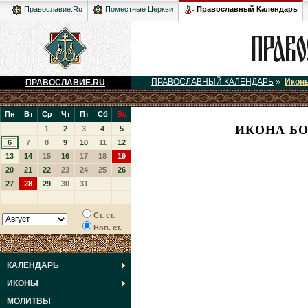
Православный Календарь
Православие.Ru
Поместные Церкви
ПРАВОСЛАВНЫЙ КАЛЕНДАРЬ
»
Икон
ПРАВОСЛАВИЕ.RU
Пн
Вт
Ср
Чт
Пт
Сб
Вс
ИКОНА БО
1
2
3
4
5
6
7
8
9
10
11
12
13
14
15
16
17
18
19
20
21
22
23
24
25
26
27
28
29
30
31
Ст. ст.
Нов. ст.
КАЛЕНДАРЬ
ИКОНЫ
МОЛИТВЫ