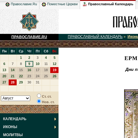
Православный Календарь
Православие.Ru
Поместные Церкви
ПРАВОСЛАВНЫЙ КАЛЕНДАРЬ
»
Икон
ПРАВОСЛАВИЕ.RU
Пн
Вт
Ср
Чт
Пт
Сб
Вс
ЕРМ
1
2
3
4
5
6
7
8
9
10
11
12
Дни 
13
14
15
16
17
18
19
20
21
22
23
24
25
26
27
28
29
30
31
Ст. ст.
Нов. ст.
КАЛЕНДАРЬ
ИКОНЫ
МОЛИТВЫ