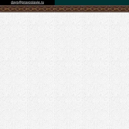
days@pravoslavie.ru