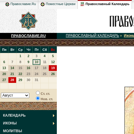
Православный Календарь
Православие.Ru
Поместные Церкви
ПРАВОСЛАВНЫЙ КАЛЕНДАРЬ
»
Икон
ПРАВОСЛАВИЕ.RU
Пн
Вт
Ср
Чт
Пт
Сб
Вс
1
2
3
4
5
6
7
8
9
10
11
12
13
14
15
16
17
18
19
20
21
22
23
24
25
26
27
28
29
30
31
Ст. ст.
Нов. ст.
КАЛЕНДАРЬ
ИКОНЫ
МОЛИТВЫ