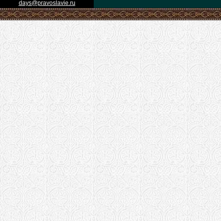
days@pravoslavie.ru