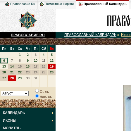
Православный Календарь
Православие.Ru
Поместные Церкви
ПРАВОСЛАВНЫЙ КАЛЕНДАРЬ
»
Икон
ПРАВОСЛАВИЕ.RU
Пн
Вт
Ср
Чт
Пт
Сб
Вс
1
2
3
4
5
6
7
8
9
10
11
12
13
14
15
16
17
18
19
20
21
22
23
24
25
26
27
28
29
30
31
Ст. ст.
Нов. ст.
КАЛЕНДАРЬ
ИКОНЫ
МОЛИТВЫ