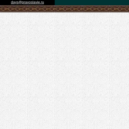
days@pravoslavie.ru