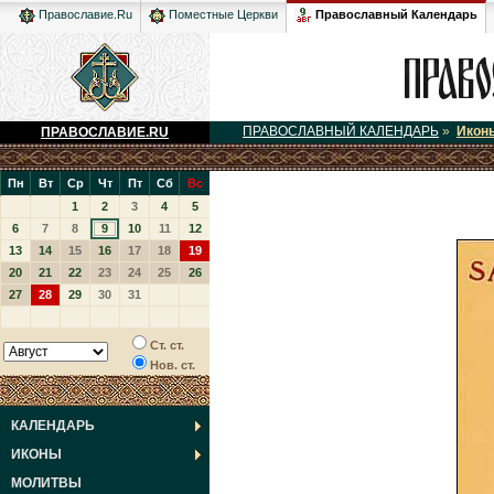
Православный Календарь
Православие.Ru
Поместные Церкви
ПРАВОСЛАВНЫЙ КАЛЕНДАРЬ
»
Икон
ПРАВОСЛАВИЕ.RU
Пн
Вт
Ср
Чт
Пт
Сб
Вс
1
2
3
4
5
6
7
8
9
10
11
12
13
14
15
16
17
18
19
20
21
22
23
24
25
26
27
28
29
30
31
Ст. ст.
Нов. ст.
КАЛЕНДАРЬ
ИКОНЫ
МОЛИТВЫ