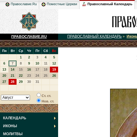
Православный Календарь
Православие.Ru
Поместные Церкви
ПРАВОСЛАВНЫЙ КАЛЕНДАРЬ
»
Икон
ПРАВОСЛАВИЕ.RU
Пн
Вт
Ср
Чт
Пт
Сб
Вс
1
2
3
4
5
6
7
8
9
10
11
12
13
14
15
16
17
18
19
20
21
22
23
24
25
26
27
28
29
30
31
Ст. ст.
Нов. ст.
КАЛЕНДАРЬ
ИКОНЫ
МОЛИТВЫ