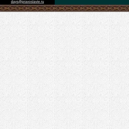
days@pravoslavie.ru