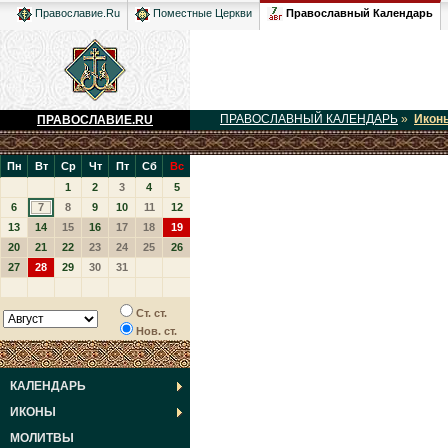
Православный Календарь
Православие.Ru
Поместные Церкви
ПРАВОСЛАВНЫЙ КАЛЕНДАРЬ
»
Икон
ПРАВОСЛАВИЕ.RU
Пн
Вт
Ср
Чт
Пт
Сб
Вс
1
2
3
4
5
6
7
8
9
10
11
12
13
14
15
16
17
18
19
20
21
22
23
24
25
26
27
28
29
30
31
Ст. ст.
Нов. ст.
КАЛЕНДАРЬ
ИКОНЫ
МОЛИТВЫ