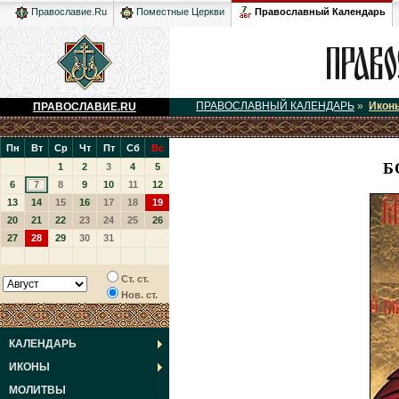
Православный Календарь
Православие.Ru
Поместные Церкви
ПРАВОСЛАВНЫЙ КАЛЕНДАРЬ
»
Икон
ПРАВОСЛАВИЕ.RU
Пн
Вт
Ср
Чт
Пт
Сб
Вс
Б
1
2
3
4
5
6
7
8
9
10
11
12
13
14
15
16
17
18
19
20
21
22
23
24
25
26
27
28
29
30
31
Ст. ст.
Нов. ст.
КАЛЕНДАРЬ
ИКОНЫ
МОЛИТВЫ