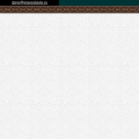
days@pravoslavie.ru