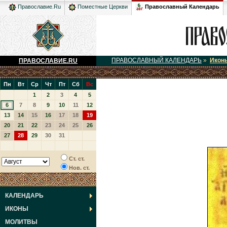
Православный Календарь
Православие.Ru
Поместные Церкви
ПРАВОСЛАВНЫЙ КАЛЕНДАРЬ
»
Икон
ПРАВОСЛАВИЕ.RU
Пн
Вт
Ср
Чт
Пт
Сб
Вс
1
2
3
4
5
6
7
8
9
10
11
12
13
14
15
16
17
18
19
20
21
22
23
24
25
26
27
28
29
30
31
Ст. ст.
Нов. ст.
КАЛЕНДАРЬ
ИКОНЫ
МОЛИТВЫ