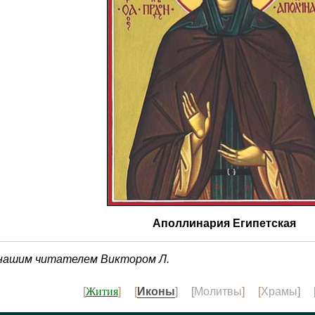
Аполлинария Египетская
 нашим читателем Виктором Л.
Жития
[
] [
Иконы
] [
Молитвы
] [
Храмы
] 