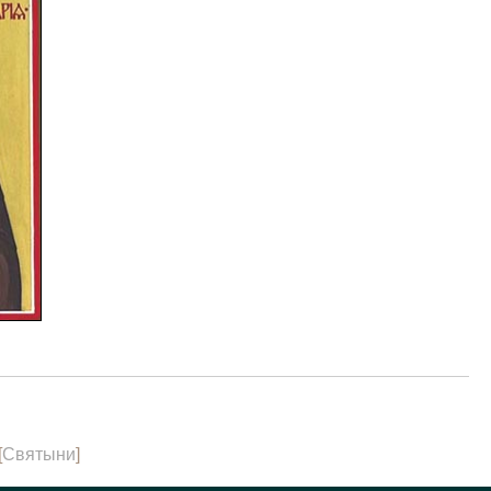
[
Святыни
]