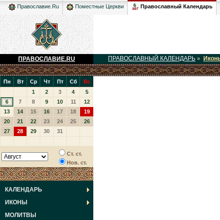
Православный Календарь
Православие.Ru
Поместные Церкви
ПРАВОСЛАВНЫЙ КАЛЕНДАРЬ
»
Икон
ПРАВОСЛАВИЕ.RU
Пн
Вт
Ср
Чт
Пт
Сб
Вс
1
2
3
4
5
6
7
8
9
10
11
12
13
14
15
16
17
18
19
20
21
22
23
24
25
26
27
28
29
30
31
Ст. ст.
Нов. ст.
КАЛЕНДАРЬ
ИКОНЫ
МОЛИТВЫ