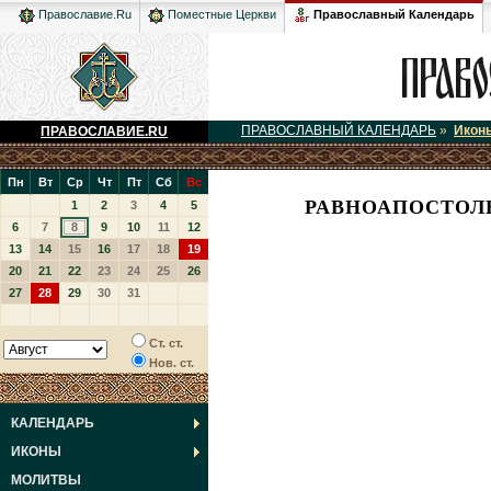
Православный Календарь
Православие.Ru
Поместные Церкви
ПРАВОСЛАВНЫЙ КАЛЕНДАРЬ
»
Икон
ПРАВОСЛАВИЕ.RU
Пн
Вт
Ср
Чт
Пт
Сб
Вс
РАВНОАПОСТОЛЬ
1
2
3
4
5
6
7
8
9
10
11
12
13
14
15
16
17
18
19
20
21
22
23
24
25
26
27
28
29
30
31
Ст. ст.
Нов. ст.
КАЛЕНДАРЬ
ИКОНЫ
МОЛИТВЫ