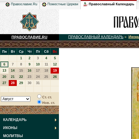
Православный Календарь
Православие.Ru
Поместные Церкви
ПРАВОСЛАВНЫЙ КАЛЕНДАРЬ
»
Икон
ПРАВОСЛАВИЕ.RU
Пн
Вт
Ср
Чт
Пт
Сб
Вс
1
2
3
4
5
6
7
8
9
10
11
12
13
14
15
16
17
18
19
20
21
22
23
24
25
26
27
28
29
30
31
Ст. ст.
Нов. ст.
КАЛЕНДАРЬ
ИКОНЫ
МОЛИТВЫ