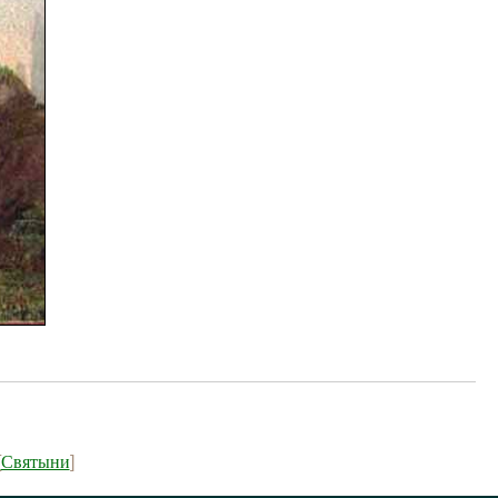
Святыни
[
]