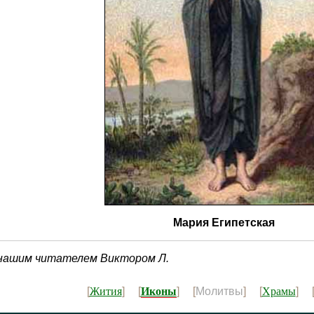
Мария Египетская
 нашим читателем Виктором Л.
Иконы
Жития
Храмы
[
] [
] [
Молитвы
] [
] 