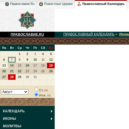
Православный Календарь
Православие.Ru
Поместные Церкви
ПРАВОСЛАВНЫЙ КАЛЕНДАРЬ
»
Икон
ПРАВОСЛАВИЕ.RU
Пн
Вт
Ср
Чт
Пт
Сб
Вс
1
2
3
4
5
6
7
8
9
10
11
12
13
14
15
16
17
18
19
20
21
22
23
24
25
26
27
28
29
30
31
Ст. ст.
Нов. ст.
КАЛЕНДАРЬ
ИКОНЫ
МОЛИТВЫ