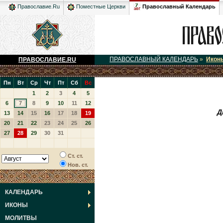
Православный Календарь
Православие.Ru
Поместные Церкви
ПРАВОСЛАВНЫЙ КАЛЕНДАРЬ
»
Икон
ПРАВОСЛАВИЕ.RU
Пн
Вт
Ср
Чт
Пт
Сб
Вс
1
2
3
4
5
6
7
8
9
10
11
12
Д
13
14
15
16
17
18
19
20
21
22
23
24
25
26
27
28
29
30
31
Ст. ст.
Нов. ст.
КАЛЕНДАРЬ
ИКОНЫ
МОЛИТВЫ