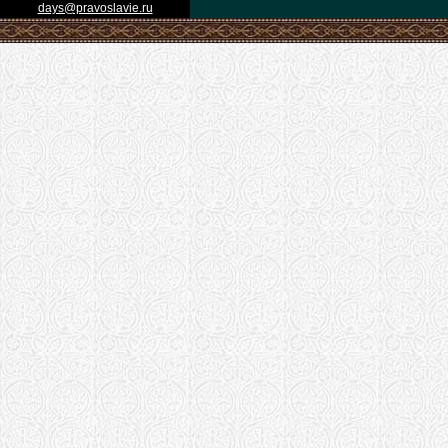
days@pravoslavie.ru