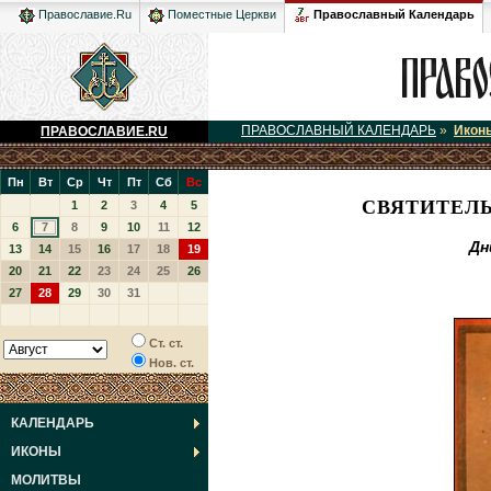
Православный Календарь
Православие.Ru
Поместные Церкви
ПРАВОСЛАВНЫЙ КАЛЕНДАРЬ
»
Икон
ПРАВОСЛАВИЕ.RU
Пн
Вт
Ср
Чт
Пт
Сб
Вс
СВЯТИТЕЛЬ
1
2
3
4
5
6
7
8
9
10
11
12
Дн
13
14
15
16
17
18
19
20
21
22
23
24
25
26
27
28
29
30
31
Ст. ст.
Нов. ст.
КАЛЕНДАРЬ
ИКОНЫ
МОЛИТВЫ