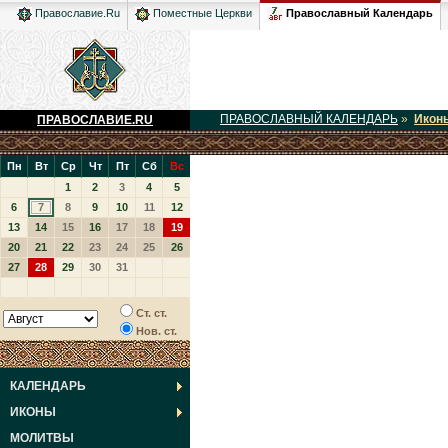
Православный Календарь
Православие.Ru
Поместные Церкви
ПРАВОСЛАВНЫЙ КАЛЕНДАРЬ
»
Икон
ПРАВОСЛАВИЕ.RU
Пн
Вт
Ср
Чт
Пт
Сб
Вс
1
2
3
4
5
6
7
8
9
10
11
12
13
14
15
16
17
18
19
20
21
22
23
24
25
26
27
28
29
30
31
Ст. ст.
Нов. ст.
КАЛЕНДАРЬ
ИКОНЫ
МОЛИТВЫ