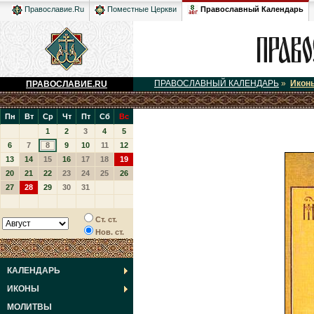
Православный Календарь
Православие.Ru
Поместные Церкви
ПРАВОСЛАВНЫЙ КАЛЕНДАРЬ
»
Икон
ПРАВОСЛАВИЕ.RU
Пн
Вт
Ср
Чт
Пт
Сб
Вс
1
2
3
4
5
6
7
8
9
10
11
12
13
14
15
16
17
18
19
20
21
22
23
24
25
26
27
28
29
30
31
Ст. ст.
Нов. ст.
КАЛЕНДАРЬ
ИКОНЫ
МОЛИТВЫ