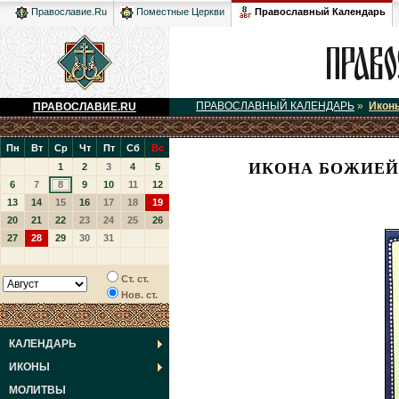
Православный Календарь
Православие.Ru
Поместные Церкви
ПРАВОСЛАВНЫЙ КАЛЕНДАРЬ
»
Икон
ПРАВОСЛАВИЕ.RU
Пн
Вт
Ср
Чт
Пт
Сб
Вс
ИКОНА БОЖИЕЙ 
1
2
3
4
5
6
7
8
9
10
11
12
13
14
15
16
17
18
19
20
21
22
23
24
25
26
27
28
29
30
31
Ст. ст.
Нов. ст.
КАЛЕНДАРЬ
ИКОНЫ
МОЛИТВЫ