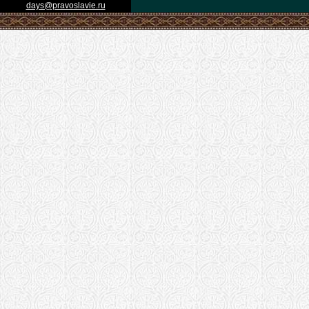
days@pravoslavie.ru