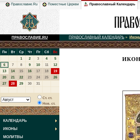
Православный Календарь
Православие.Ru
Поместные Церкви
ПРАВОСЛАВНЫЙ КАЛЕНДАРЬ
»
Икон
ПРАВОСЛАВИЕ.RU
Пн
Вт
Ср
Чт
Пт
Сб
Вс
ИКОН
1
2
3
4
5
6
7
8
9
10
11
12
13
14
15
16
17
18
19
20
21
22
23
24
25
26
27
28
29
30
31
Ст. ст.
Нов. ст.
КАЛЕНДАРЬ
ИКОНЫ
МОЛИТВЫ