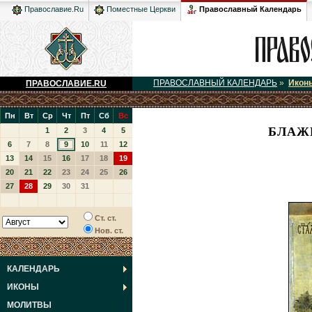
Православный Календарь
Православие.Ru
Поместные Церкви
ПРАВОСЛАВНЫЙ КАЛЕНДАРЬ
»
Икон
ПРАВОСЛАВИЕ.RU
Пн
Вт
Ср
Чт
Пт
Сб
Вс
БЛАЖ
1
2
3
4
5
6
7
8
9
10
11
12
13
14
15
16
17
18
19
20
21
22
23
24
25
26
27
28
29
30
31
Ст. ст.
Нов. ст.
КАЛЕНДАРЬ
ИКОНЫ
МОЛИТВЫ