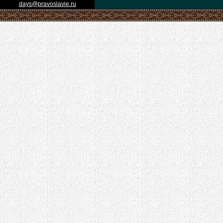
days@pravoslavie.ru