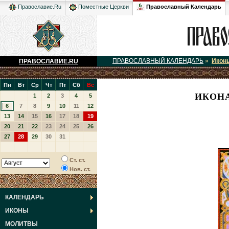
Православный Календарь
Православие.Ru
Поместные Церкви
ПРАВОСЛАВНЫЙ КАЛЕНДАРЬ
»
Икон
ПРАВОСЛАВИЕ.RU
Пн
Вт
Ср
Чт
Пт
Сб
Вс
ИКОН
1
2
3
4
5
6
7
8
9
10
11
12
13
14
15
16
17
18
19
20
21
22
23
24
25
26
27
28
29
30
31
Ст. ст.
Нов. ст.
КАЛЕНДАРЬ
ИКОНЫ
МОЛИТВЫ