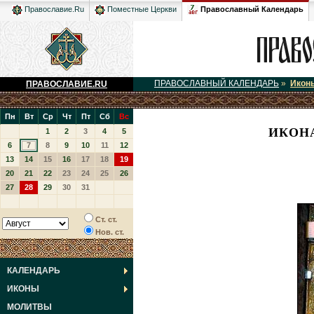
Православный Календарь
Православие.Ru
Поместные Церкви
ПРАВОСЛАВНЫЙ КАЛЕНДАРЬ
»
Икон
ПРАВОСЛАВИЕ.RU
Пн
Вт
Ср
Чт
Пт
Сб
Вс
ИКОН
1
2
3
4
5
6
7
8
9
10
11
12
13
14
15
16
17
18
19
20
21
22
23
24
25
26
27
28
29
30
31
Ст. ст.
Нов. ст.
КАЛЕНДАРЬ
ИКОНЫ
МОЛИТВЫ