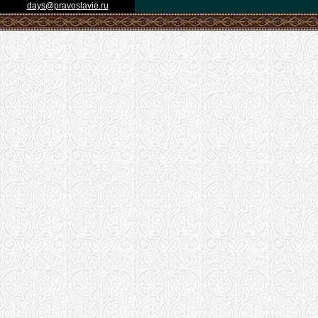
days@pravoslavie.ru