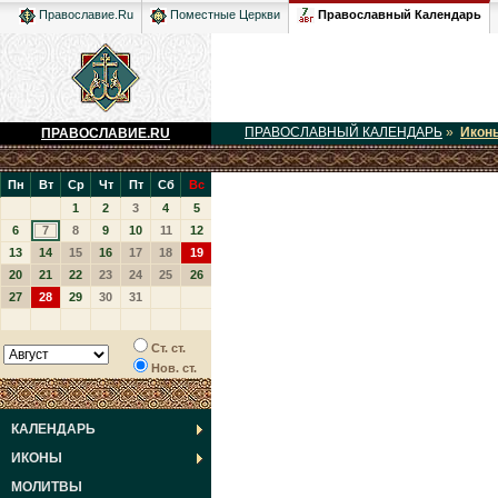
Православный Календарь
Православие.Ru
Поместные Церкви
ПРАВОСЛАВНЫЙ КАЛЕНДАРЬ
»
Икон
ПРАВОСЛАВИЕ.RU
Пн
Вт
Ср
Чт
Пт
Сб
Вс
1
2
3
4
5
6
7
8
9
10
11
12
13
14
15
16
17
18
19
20
21
22
23
24
25
26
27
28
29
30
31
Ст. ст.
Нов. ст.
КАЛЕНДАРЬ
ИКОНЫ
МОЛИТВЫ