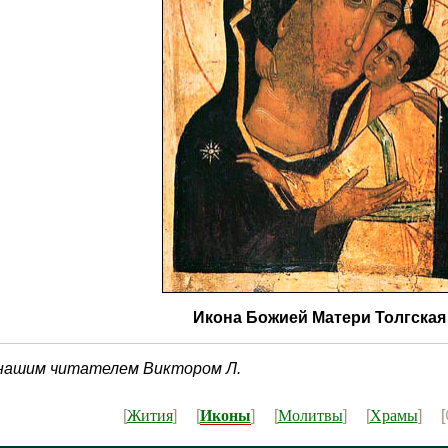
Икона Божией Матери Толгская
 нашим читателем Виктором Л.
Иконы
Жития
Молитвы
Храмы
[
] [
] [
] [
] [