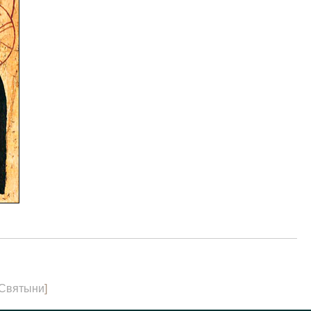
Святыни
]