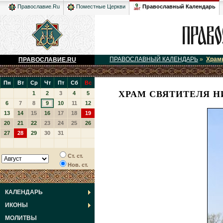
Православный Календарь
Православие.Ru
Поместные Церкви
ПРАВОСЛАВНЫЙ КАЛЕНДАРЬ
»
Храм
ПРАВОСЛАВИЕ.RU
Пн
Вт
Ср
Чт
Пт
Сб
Вс
ХРАМ СВЯТИТЕЛЯ Н
1
2
3
4
5
6
7
8
9
10
11
12
13
14
15
16
17
18
19
20
21
22
23
24
25
26
27
28
29
30
31
Ст. ст.
Нов. ст.
КАЛЕНДАРЬ
ИКОНЫ
МОЛИТВЫ