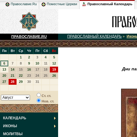
Православный Календарь
Православие.Ru
Поместные Церкви
ПРАВОСЛАВНЫЙ КАЛЕНДАРЬ
»
Икон
ПРАВОСЛАВИЕ.RU
Пн
Вт
Ср
Чт
Пт
Сб
Вс
1
2
3
4
5
6
7
8
9
10
11
12
Дни п
13
14
15
16
17
18
19
20
21
22
23
24
25
26
27
28
29
30
31
Ст. ст.
Нов. ст.
КАЛЕНДАРЬ
ИКОНЫ
МОЛИТВЫ