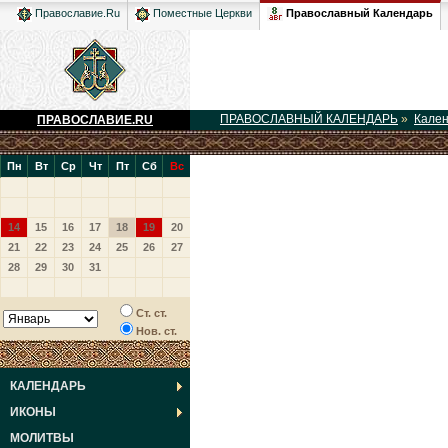
Православный Календарь
Православие.Ru
Поместные Церкви
ПРАВОСЛАВНЫЙ КАЛЕНДАРЬ
»
Кале
ПРАВОСЛАВИЕ.RU
Пн
Вт
Ср
Чт
Пт
Сб
Вс
14
15
16
17
18
19
20
21
22
23
24
25
26
27
28
29
30
31
Ст. ст.
Нов. ст.
КАЛЕНДАРЬ
ИКОНЫ
МОЛИТВЫ