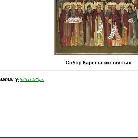
Собор Карельских святых
836x1280px
мата: