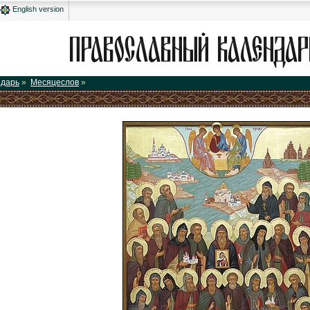
English version
ндарь
»
Месяцеслов
»