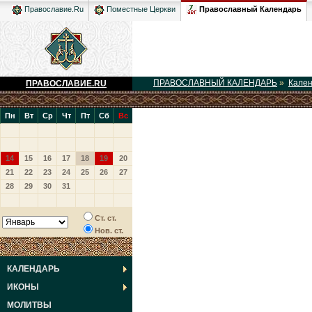
Православный Календарь
Православие.Ru
Поместные Церкви
ПРАВОСЛАВНЫЙ КАЛЕНДАРЬ
»
Кале
ПРАВОСЛАВИЕ.RU
Пн
Вт
Ср
Чт
Пт
Сб
Вс
14
15
16
17
18
19
20
21
22
23
24
25
26
27
28
29
30
31
Ст. ст.
Нов. ст.
КАЛЕНДАРЬ
ИКОНЫ
МОЛИТВЫ