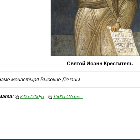
Святой Иоанн Креститель
храме монастыря Высокие Дечаны
832x1200px
1500x2163px
мата: