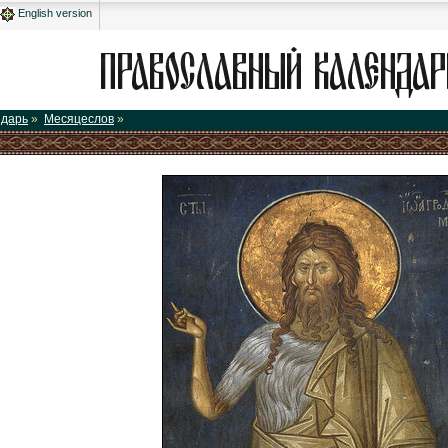
English version
ндарь
»
Месяцеслов
»