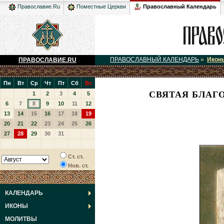
Православный Календарь
Православие.Ru
Поместные Церкви
ПРАВОСЛАВНЫЙ КАЛЕНДАРЬ
»
Икон
ПРАВОСЛАВИЕ.RU
Пн
Вт
Ср
Чт
Пт
Сб
Вс
СВЯТАЯ БЛАГ
1
2
3
4
5
6
7
8
9
10
11
12
13
14
15
16
17
18
19
20
21
22
23
24
25
26
27
28
29
30
31
Ст. ст.
Нов. ст.
КАЛЕНДАРЬ
ИКОНЫ
МОЛИТВЫ