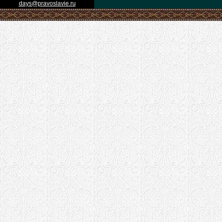
days@pravoslavie.ru