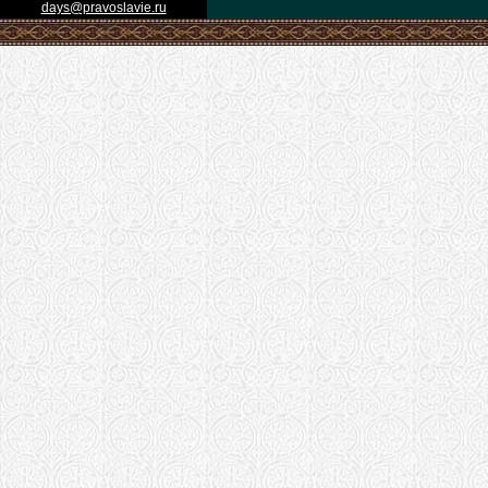
days@pravoslavie.ru