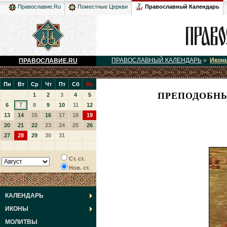
Православный Календарь
Православие.Ru
Поместные Церкви
ПРАВОСЛАВНЫЙ КАЛЕНДАРЬ
»
Икон
ПРАВОСЛАВИЕ.RU
Пн
Вт
Ср
Чт
Пт
Сб
Вс
ПРЕПОДОБНЫ
1
2
3
4
5
6
7
8
9
10
11
12
13
14
15
16
17
18
19
20
21
22
23
24
25
26
27
28
29
30
31
Ст. ст.
Нов. ст.
КАЛЕНДАРЬ
ИКОНЫ
МОЛИТВЫ