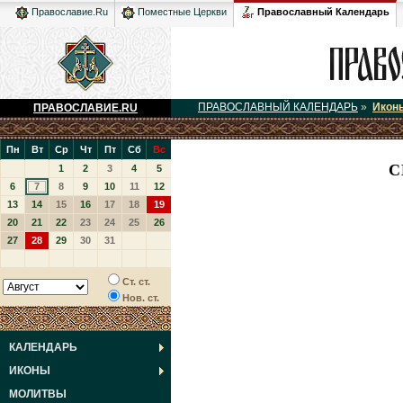
Православный Календарь
Православие.Ru
Поместные Церкви
ПРАВОСЛАВНЫЙ КАЛЕНДАРЬ
»
Икон
ПРАВОСЛАВИЕ.RU
Пн
Вт
Ср
Чт
Пт
Сб
Вс
С
1
2
3
4
5
6
7
8
9
10
11
12
13
14
15
16
17
18
19
20
21
22
23
24
25
26
27
28
29
30
31
Ст. ст.
Нов. ст.
КАЛЕНДАРЬ
ИКОНЫ
МОЛИТВЫ