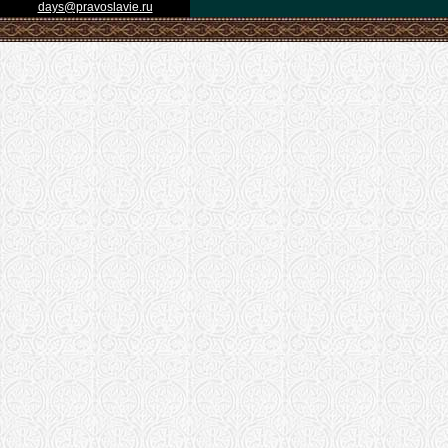
days@pravoslavie.ru