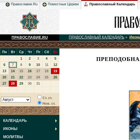
Православный Календарь
Православие.Ru
Поместные Церкви
ПРАВОСЛАВНЫЙ КАЛЕНДАРЬ
»
Икон
ПРАВОСЛАВИЕ.RU
Пн
Вт
Ср
Чт
Пт
Сб
Вс
ПРЕПОДОБНА
1
2
3
4
5
6
7
8
9
10
11
12
13
14
15
16
17
18
19
20
21
22
23
24
25
26
27
28
29
30
31
Ст. ст.
Нов. ст.
КАЛЕНДАРЬ
ИКОНЫ
МОЛИТВЫ