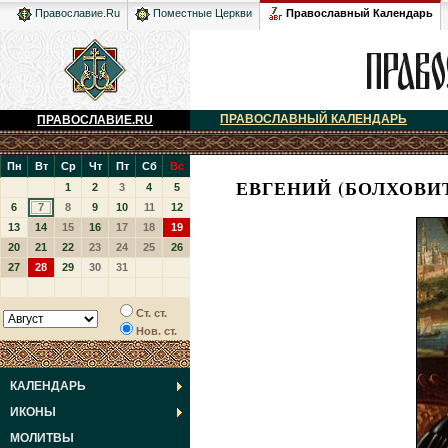
Православный Календарь
Православие.Ru
Поместные Церкви
ПРАВОСЛАВНЫЙ КАЛЕНДАРЬ
ПРАВОСЛАВИЕ.RU
Пн
Вт
Ср
Чт
Пт
Сб
Вс
ЕВГЕНИЙ (БОЛХОВИ
1
2
3
4
5
6
7
8
9
10
11
12
13
14
15
16
17
18
19
20
21
22
23
24
25
26
27
28
29
30
31
Ст. ст.
Нов. ст.
КАЛЕНДАРЬ
ИКОНЫ
МОЛИТВЫ