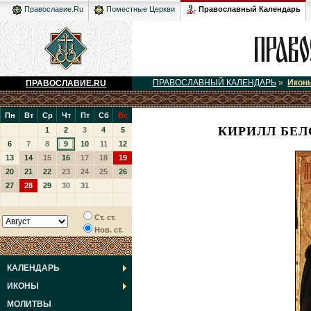
Православный Календарь
Православие.Ru
Поместные Церкви
ПРАВОСЛАВНЫЙ КАЛЕНДАРЬ
»
Икон
ПРАВОСЛАВИЕ.RU
Пн
Вт
Ср
Чт
Пт
Сб
Вс
КИРИЛЛ БЕЛ
1
2
3
4
5
6
7
8
9
10
11
12
13
14
15
16
17
18
19
20
21
22
23
24
25
26
27
28
29
30
31
Ст. ст.
Нов. ст.
КАЛЕНДАРЬ
ИКОНЫ
МОЛИТВЫ