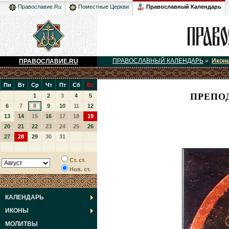
Православный Календарь
Православие.Ru
Поместные Церкви
ПРАВОСЛАВНЫЙ КАЛЕНДАРЬ
»
Икон
ПРАВОСЛАВИЕ.RU
Пн
Вт
Ср
Чт
Пт
Сб
Вс
ПРЕПО
1
2
3
4
5
6
7
8
9
10
11
12
13
14
15
16
17
18
19
20
21
22
23
24
25
26
27
28
29
30
31
Ст. ст.
Нов. ст.
КАЛЕНДАРЬ
ИКОНЫ
МОЛИТВЫ