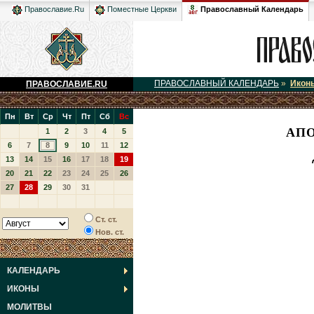
Православный Календарь
Православие.Ru
Поместные Церкви
ПРАВОСЛАВНЫЙ КАЛЕНДАРЬ
»
Икон
ПРАВОСЛАВИЕ.RU
Пн
Вт
Ср
Чт
Пт
Сб
Вс
АПО
1
2
3
4
5
6
7
8
9
10
11
12
13
14
15
16
17
18
19
20
21
22
23
24
25
26
27
28
29
30
31
Ст. ст.
Нов. ст.
КАЛЕНДАРЬ
ИКОНЫ
МОЛИТВЫ