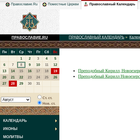
Православный Календарь
Православие.Ru
Поместные Церкви
ПРАВОСЛАВНЫЙ КАЛЕНДАРЬ
»
Кале
ПРАВОСЛАВИЕ.RU
Пн
Вт
Ср
Чт
Пт
Сб
Вс
1
2
3
4
5
6
7
8
9
10
11
12
Преподобный Кирилл, Новоезер
13
14
15
16
17
18
19
Преподобный Кирилл Новоезер
20
21
22
23
24
25
26
27
28
29
30
31
Ст. ст.
Нов. ст.
КАЛЕНДАРЬ
ИКОНЫ
МОЛИТВЫ