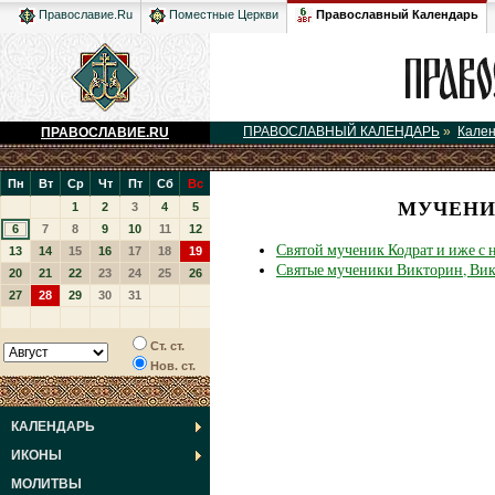
Православный Календарь
Православие.Ru
Поместные Церкви
ПРАВОСЛАВНЫЙ КАЛЕНДАРЬ
»
Кале
ПРАВОСЛАВИЕ.RU
Пн
Вт
Ср
Чт
Пт
Сб
Вс
МУЧЕНИ
1
2
3
4
5
6
7
8
9
10
11
12
Святой мученик Кодрат и иже с 
13
14
15
16
17
18
19
Святые мученики Викторин, Вик
20
21
22
23
24
25
26
27
28
29
30
31
Ст. ст.
Нов. ст.
КАЛЕНДАРЬ
ИКОНЫ
МОЛИТВЫ