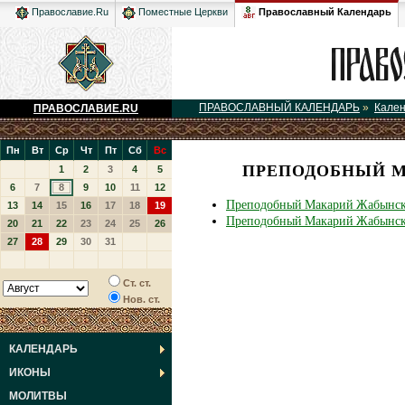
Православный Календарь
Православие.Ru
Поместные Церкви
ПРАВОСЛАВНЫЙ КАЛЕНДАРЬ
»
Кале
ПРАВОСЛАВИЕ.RU
Пн
Вт
Ср
Чт
Пт
Сб
Вс
ПРЕПОДОБНЫЙ М
1
2
3
4
5
6
7
8
9
10
11
12
Преподобный Макарий Жабынск
13
14
15
16
17
18
19
Преподобный Макарий Жабынски
20
21
22
23
24
25
26
27
28
29
30
31
Ст. ст.
Нов. ст.
КАЛЕНДАРЬ
ИКОНЫ
МОЛИТВЫ