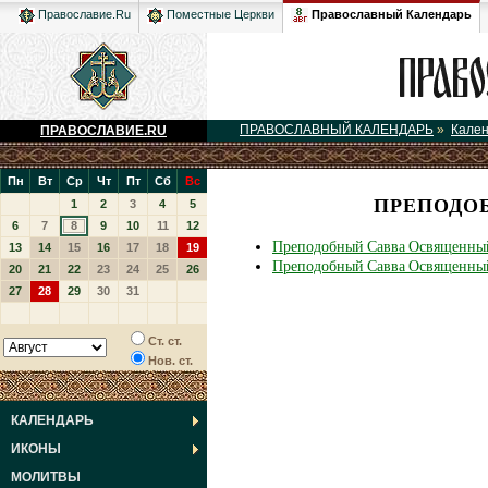
Православный Календарь
Православие.Ru
Поместные Церкви
ПРАВОСЛАВНЫЙ КАЛЕНДАРЬ
»
Кале
ПРАВОСЛАВИЕ.RU
Пн
Вт
Ср
Чт
Пт
Сб
Вс
ПРЕПОДО
1
2
3
4
5
6
7
8
9
10
11
12
Преподобный Савва Освященны
13
14
15
16
17
18
19
Преподобный Савва Освященны
20
21
22
23
24
25
26
27
28
29
30
31
Ст. ст.
Нов. ст.
КАЛЕНДАРЬ
ИКОНЫ
МОЛИТВЫ