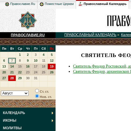
Православный Календарь
Православие.Ru
Поместные Церкви
ПРАВОСЛАВНЫЙ КАЛЕНДАРЬ
»
Кале
ПРАВОСЛАВИЕ.RU
Пн
Вт
Ср
Чт
Пт
Сб
Вс
СВЯТИТЕЛЬ ФЕО
1
2
3
4
5
6
7
8
9
10
11
12
Святитель Феодор Ростовский, 
13
14
15
16
17
18
19
Святитель Феодор, архиепископ
20
21
22
23
24
25
26
27
28
29
30
31
Ст. ст.
Нов. ст.
КАЛЕНДАРЬ
ИКОНЫ
МОЛИТВЫ