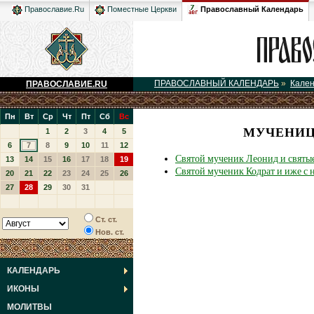
Православный Календарь
Православие.Ru
Поместные Церкви
ПРАВОСЛАВНЫЙ КАЛЕНДАРЬ
»
Кале
ПРАВОСЛАВИЕ.RU
Пн
Вт
Ср
Чт
Пт
Сб
Вс
МУЧЕНИЦ
1
2
3
4
5
6
7
8
9
10
11
12
Святой мученик Леонид и святые
13
14
15
16
17
18
19
Святой мученик Кодрат и иже с 
20
21
22
23
24
25
26
27
28
29
30
31
Ст. ст.
Нов. ст.
КАЛЕНДАРЬ
ИКОНЫ
МОЛИТВЫ