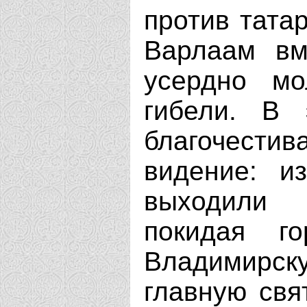
против тата
Варлаам вм
усердно мо
гибели. В 
благочести
видение: и
выходили 
покидая г
Владимирск
главную свя