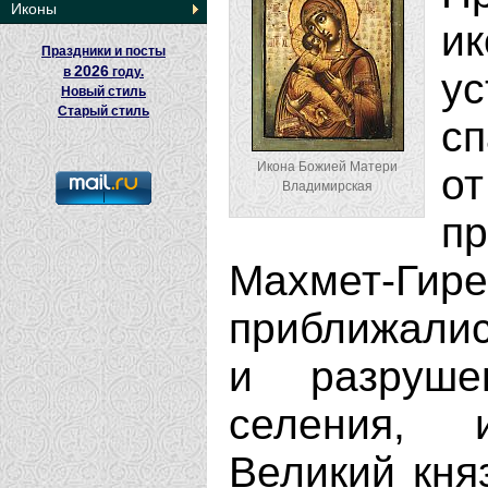
Иконы
и
Праздники и посты
2026
в
году.
у
Новый стиль
Старый стиль
сп
Икона Божией Матери
о
Владимирская
п
Махмет-Ги
приближалис
и разруше
селения, 
Великий кня