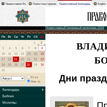
Православие.Ru
Поместные Церкви
Православный Календарь
English
Православный Церковный календарь 2026
Пн
Вт
Ср
Чт
Пт
Сб
Вс
ВЛАД
1
2
3
4
5
6
7
8
9
10
11
12
13
14
15
16
Б
17
18
19
20
21
22
23
24
25
26
27
28
29
30
31
Дни празд
Ст. ст.
Нов. ст.
Календарь
Библия
П
Молитвы