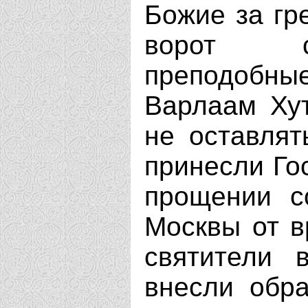
Божие за гр
ворот св
преподобны
Варлаам Хут
не оставлят
принесли Го
прощении с
Москвы от в
святители 
внесли обр