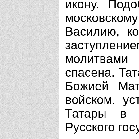
икону. Под
московско
Василию, ко
заступле
молитвами
спасена. Та
Божией Мат
войском, ус
Татары в 
Русского гос