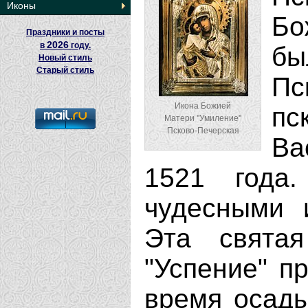
Иконы
Бо
Праздники и посты
2026
в
году.
бы
Новый стиль
Старый стиль
Пс
Икона Божией
п
Матери ''Умиление''
Псково-Печерская
Ва
1521 года.
чудесными 
Эта свята
"Успение" п
время осады