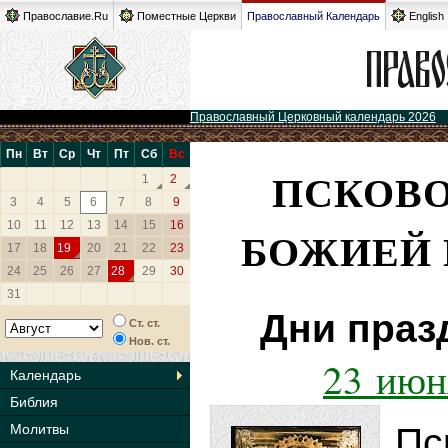
Православие.Ru
Поместные Церкви
Православный Календарь
English
Православный Церковный календарь 2026
Пн
Вт
Ср
Чт
Пт
Сб
Вс
ПСКОВО
1
2
3
4
5
6
7
8
9
10
11
12
13
14
15
16
БОЖИЕЙ 
17
18
19
20
21
22
23
24
25
26
27
28
29
30
31
Дни праз
Ст. ст.
Нов. ст.
23 июн
Календарь
Библия
Молитвы
Пс