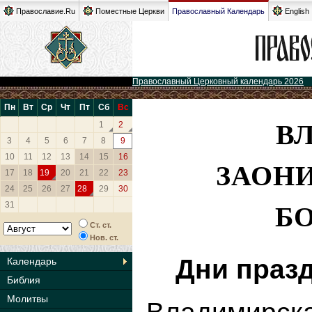
Православие.Ru
Поместные Церкви
Православный Календарь
English
Православный Церковный календарь 2026
Пн
Вт
Ср
Чт
Пт
Сб
Вс
В
1
2
3
4
5
6
7
8
9
10
11
12
13
14
15
16
ЗАОН
17
18
19
20
21
22
23
24
25
26
27
28
29
30
Б
31
Ст. ст.
Нов. ст.
Дни праз
Календарь
Библия
Молитвы