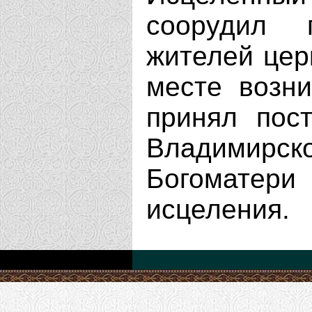
соорудил 
жителей цер
месте возни
принял пос
Владимирск
Богоматер
исцеления.