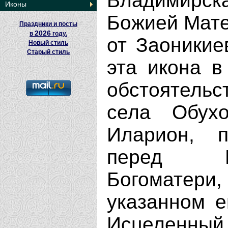
Владимирск
Иконы
Божией Мате
Праздники и посты
2026
в
году.
от Заоникие
Новый стиль
Старый стиль
эта икона в
обстоятель
села Обухо
Иларион, 
перед В
Богоматери
указанном е
Исцеленны