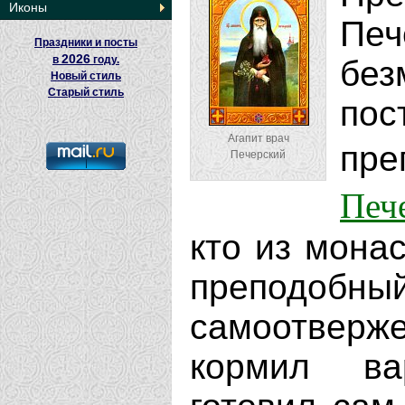
Иконы
Печ
Праздники и посты
2026
в
году.
без
Новый стиль
Старый стиль
по
Агапит врач
п
Печерский
Печ
кто из мона
преподобный
самоотверже
кормил ва