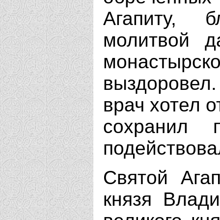
Агапиту, 
молитвой д
монастырс
выздоровел
врач хотел о
сохранил 
подействова
Святой Агап
князя Влад