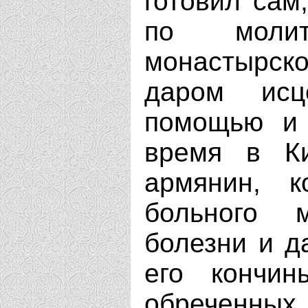
готовил сам
по молит
монастырск
даром исц
помощью и 
время в К
армянин, 
больного 
болезни и д
его кончин
обреченны