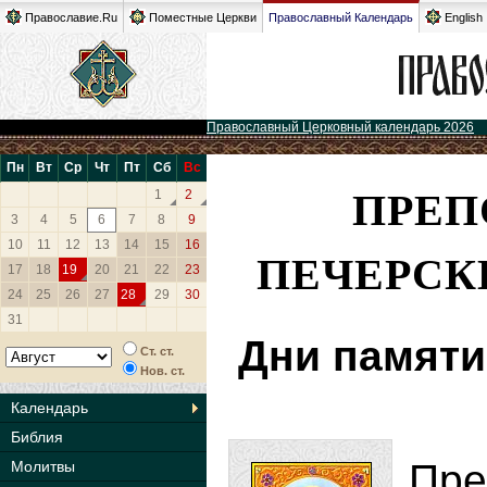
Православие.Ru
Поместные Церкви
Православный Календарь
English
Православный Церковный календарь 2026
Пн
Вт
Ср
Чт
Пт
Сб
Вс
ПРЕП
1
2
3
4
5
6
7
8
9
10
11
12
13
14
15
16
ПЕЧЕРСК
17
18
19
20
21
22
23
24
25
26
27
28
29
30
31
Дни памяти
Ст. ст.
Нов. ст.
Календарь
Библия
Пр
Молитвы