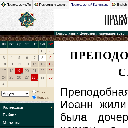
Православие.Ru
Поместные Церкви
Православный Календарь
English
Православный Церковный календарь 2026
Пн
Вт
Ср
Чт
Пт
Сб
Вс
ПРЕПОДО
1
2
3
4
5
6
7
8
9
10
11
12
13
14
15
16
С
17
18
19
20
21
22
23
24
25
26
27
28
29
30
31
Преподобна
Ст. ст.
Нов. ст.
Иоанн жили
Календарь
была дочер
Библия
Молитвы