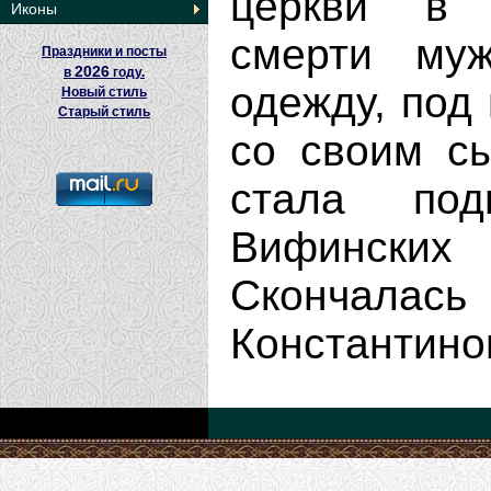
церкви в 
Иконы
смерти му
Праздники и посты
2026
в
году.
одежду, под
Новый стиль
Старый стиль
со своим с
стала по
Вифинских 
Скончалас
Константиноп