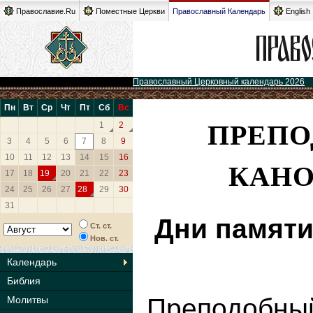
Православие.Ru
Поместные Церкви
Православный Календарь
English
Православный Церковный календарь 2026
Пн
Вт
Ср
Чт
Пт
Сб
Вс
ПРЕПО
1
2
3
4
5
6
7
8
9
10
11
12
13
14
15
16
КАНО
17
18
19
20
21
22
23
24
25
26
27
28
29
30
31
Дни памяти
Ст. ст.
Нов. ст.
Календарь
Библия
Преподобн
Молитвы