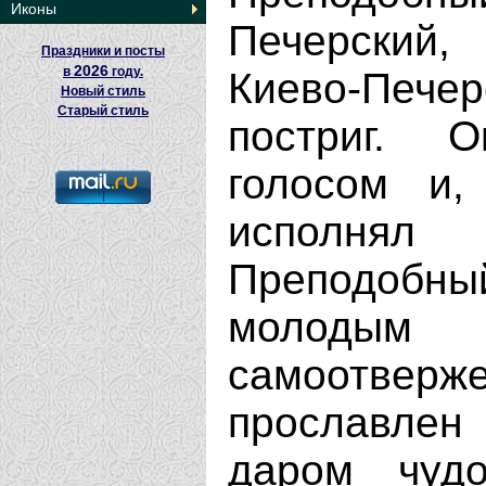
Иконы
Печерский,
Праздники и посты
2026
в
году.
Киево-Печер
Новый стиль
Старый стиль
постриг. 
голосом и,
исполнял 
Преподобн
молодым
самоотвер
прославле
даром чудо