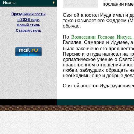
Иконы
послании име
Праздники и посты
Святой апостол Иуда имел и д
2026
в
году.
тоже называет его Фаддеем (Мк
Новый стиль
обычае.
Старый стиль
Вознесении Господа Иисуса
По
Галилее, Самарии и Идумее, а 
было закончено его предшестве
Персию и оттуда написал на гр
догматическое учение о Свято
нравственном отношении апост
любви, заблудших обращать на 
необходимы еще и добрые дела
Святой апостол Иуда мученическ